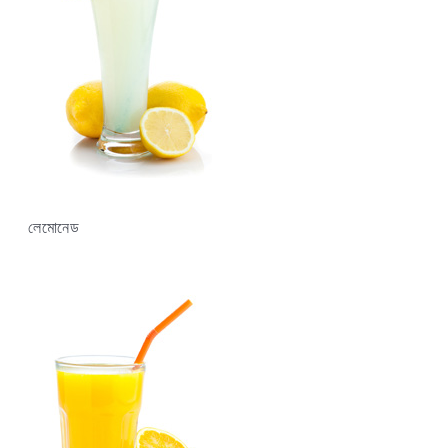
লেমোনেড