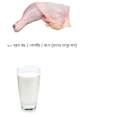
৯০ গ্রাম মাছ / পোলট্রি / মাংস (হাতের তালুর মাপ)