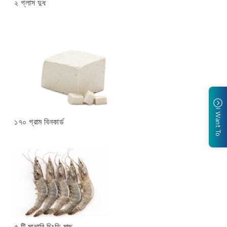
২ গ্লাস দুধ
I Want To
১৭০ গ্রাম বিনকার্ড
৫ টি মাঝারি চিংড়ি মাছ